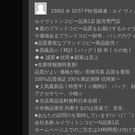
23/9/2 ＠ 10:57 PM 投稿者：ルイ 
ルイヴィトンコピー品第1店 販売専門店
★真のブランドコピー品質をお届けするルイ
※価値あるブランドコピー財布、バッグのヴ
■品質重視なブランドコピー商品販売！
★高級品☆┃時計┃バッグ┃財 布┃その他┃
◆★ 誠実★信用★顧客は至上
●在庫情報随時更新!
品質がよい 価格が低い 実物写真 品質を重視
100%品質保証 100％満足保障 信用第一
★人気最新品┃特恵中┃☆腕時計、バッグ、
アクセサリー、小物☆
★当店商品送料無料日本全国！
※全物品激安,到着するのは迅速で、安全。
■あなたの訪問のを期待しています!☆ヽ(▽⌒)
会社名称 ルイヴィトンコピーN品第1店
ホームページ上でのご注文は24時間受け付け