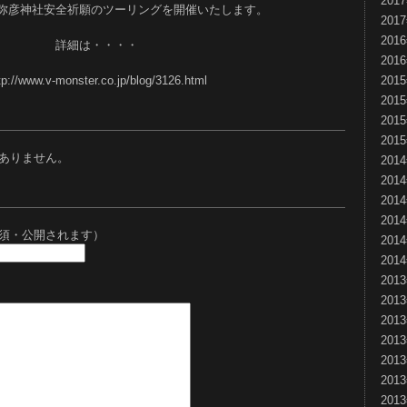
201
弥彦神社安全祈願のツーリングを開催いたします。
201
201
詳細は・・・・
201
tp://www.v-monster.co.jp/blog/3126.html
201
201
201
201
ありません。
201
201
201
201
須・公開されます）
201
201
201
201
201
201
201
201
201