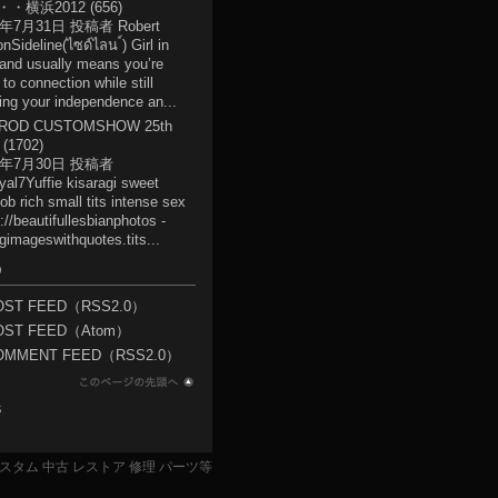
・・横浜2012
(656)
6年7月31日 投稿者 Robert
on
Sideline(ไซด์ไลน ์) Girl in
land usually means you’re
to connection while still
ing your independence an...
ROD CUSTOMSHOW 25th
(1702)
6年7月30日 投稿者
yal7
Yuffie kisaragi sweet
ob rich small tits intense sex
://beautifullesbianphotos -
gimageswithquotes.tits...
D
OST FEED（RSS2.0）
OST FEED（Atom）
OMMENT FEED（RSS2.0）
S
ター】カスタム 中古 レストア 修理 パーツ等