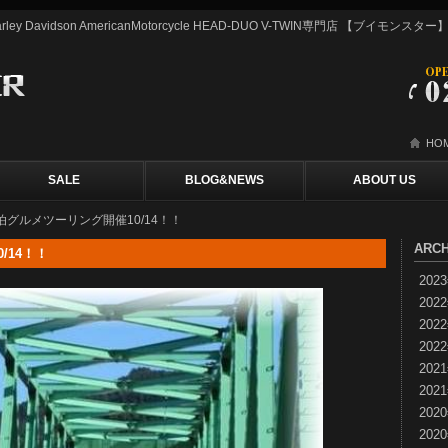
y Davidson AmericanMotorcycle HEAD-DUO V-TWIN専門店 【ブイモン
HO
SALE
BLOG&NEWS
ABOUT US
寺泊グルメツーリング開催10/14！！
ARCH
/14！！
202
202
202
202
202
202
202
202