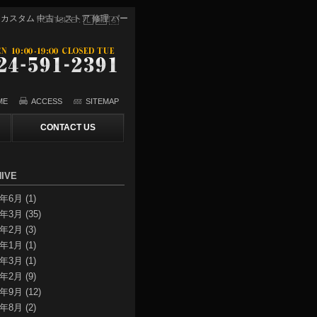
スター】カスタム 中古 レストア 修理 パー
FONTSIZE：
L
M
S
ME
ACCESS
SITEMAP
CONTACT US
IVE
3年6月
(1)
2年3月
(35)
2年2月
(3)
2年1月
(1)
1年3月
(1)
1年2月
(9)
0年9月
(12)
0年8月
(2)