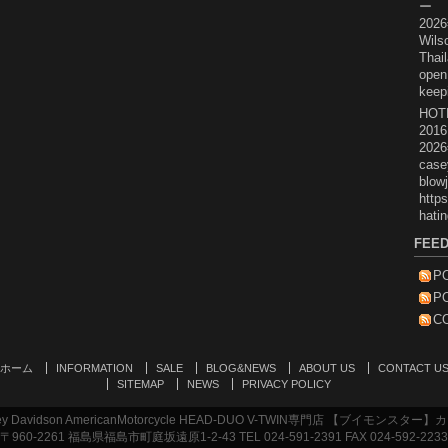
ー 
202
Wils
Thai
open 
keep
HOT
2016
202
case
blowj
https
hatin
FEE
P
P
C
ホーム
INFORMATION
SALE
BLOG&NEWS
ABOUT US
CONTACT U
SITEMAP
NEWS
PRIVACY POLICY
Davidson AmericanMotorcycle HEAD-DUO V-TWIN専門店 【ブイモンス
〒960-2261 福島県福島市町庭坂遠原1-2-43 TEL 024-591-2391 FAX 024-592-2233