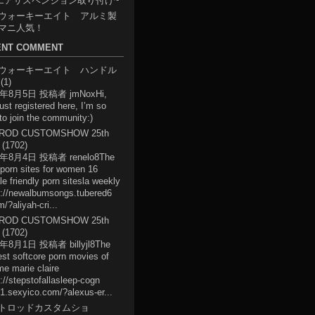
 エアサスペンション取り付け~
ウォーキーエイト アルミ製
マニ人気！
ENT COMMENT
ウォーキーエイト ハンドル
(1)
6年8月5日 投稿者 jmNox
Hi,
just registered here, I’m so
to join the community:)
ROD CUSTOMSHOW 25th
(1702)
6年8月4日 投稿者 renelo8
The
 porn sites for women 16
e friendly porn sitesla weekly
s://newalbumsongs.tubered6
/?aliyah-cri...
ROD CUSTOMSHOW 25th
(1702)
6年8月1日 投稿者 billyjl8
The
est softcore porn movies of
ime marie claire
://stepstofallasleep-cogn
1.sexyico.com/?alexus-er...
トロッドカスタムショ