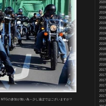
202
201
201
201
201
201
201
201
201
201
201
201
201
201
201
201
201
201
201
ES MTGの参加が無い為～少し遠ぽではございますが？
201