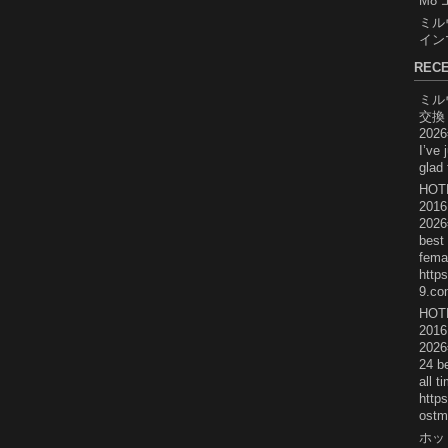
M8
ミル
イン
REC
ミル
交換
202
I’ve 
glad 
HOT
2016
202
best
femal
http
9.com
HOT
2016
202
24 b
all t
https
ostm
ホッ