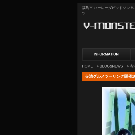
福島市 ハーレーダビッドソン Harle
ツ
INFORMATION
HOME
>
BLOG&NEWS
> 
寺泊グルメツーリング開催10