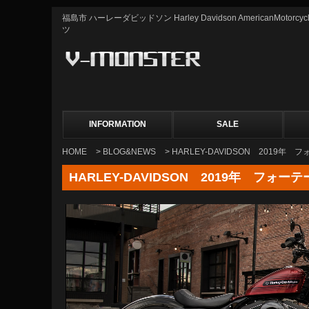
福島市 ハーレーダビッドソン Harley Davidson AmericanMot
ツ
INFORMATION
SALE
HOME
>
BLOG&NEWS
> HARLEY-DAVIDSON 2019
HARLEY-DAVIDSON 2019年 フ