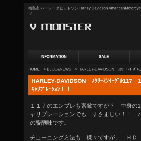
福島市 ハーレーダビッドソン Harley Davidson AmericanMot
ツ
INFORMATION
SALE
HOME
>
BLOG&NEWS
> HARLEY-DAVIDSON ｽｸﾘｰﾐﾝｲｰｸﾞﾙ1
HARLEY-DAVIDSON ｽｸﾘｰﾐﾝｲｰｸﾞﾙ117 1
ｷｬﾘﾌﾞﾚｰｼｮﾝ！！
１１７のエンブレも素敵ですが？ 中身の19
ャリブレーションでも すさまじい！！ 
の醍醐味です。
チューニング方法も 様々ですが、 Ｈ