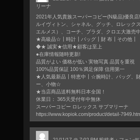
リーナ
2021年人気貴族スーパーコピー(N級品)優良店
ルイヴィトン、シャネル、グッチ、ロレック
エルメス）、コーチ、ブラダ、クロエ大激売
★高級品☆┃時計┃バッグ┃財 布┃その他┃
◆★ 誠実★信用★顧客は至上
●在庫情報随時更新!
品質がよい 価格が低い 実物写真 品質を重視
100%品質保証 100％満足保障 信用第一
★人気最新品┃特恵中┃☆腕時計、バッグ、
ー、小物☆
★当店商品送料無料日本全国！
休業日： 365天受付年中無休
スーパーコピー ロレックス サブマリーナ
https://www.kopiok.com/product/detail-7949.ht
21/11/17 ＠ 7:02 PM 投稿者：フ