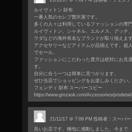
ルイヴィトン 財布
一番人気のセレブ贅沢屋です。
多くの人々は利用しているファッションの専
ルイヴィトン、シャネル、エルメス、グッチ
ラダなどの海外有名なブランドが取り揃えま
アクセサリーなどアイテムが品揃えです。超
でセール。
ファッションにこだわった貴方は絶対にお見
す。
自分に合う一つは簡単に見つかります。
ぜひ当店でショッピングをお楽しみください
フェンディ 財布 スーパーコピー
https://www.ginzaok.com/Accessories/prodetai
21/11/17 ＠ 7:06 PM 投稿者：スー
良いお店です。梱包に感動しました。今まで