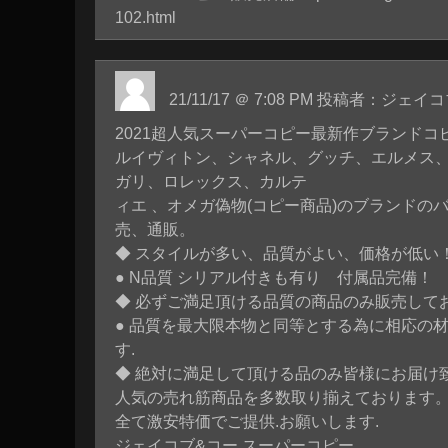
102.html
21/11/17 ＠ 7:08 PM 投稿者：ジ
2021超人気スーパーコピー最新作ブランドコ
ルイヴィトン、シャネル、グッチ、エルメス、
ガリ、ロレックス、カルテ
ィエ 、オメガ偽物(コピー商品)のブランドの
売、通販。
◆ スタイルが多い、品質がよい、価格が低い
● N品質 シリアル付きも有り 付属品完備！
◆ 必ずご満足頂ける品質の商品のみ販売してお
● 品質を最大限本物と同等とする為に相応の
す.
◆ 絶対に満足して頂ける品のみ皆様にお届け致
人気の売れ筋商品を多数取り揃えております
全て激安特価でご提供.お願いします.
ジェイコブ&コー スーパーコピー