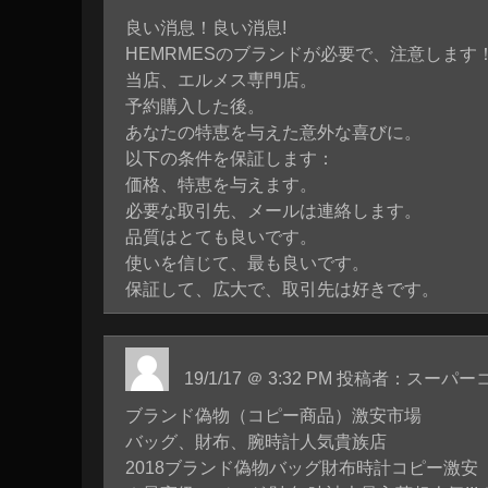
良い消息！良い消息!
HEMRMESのブランドが必要で、注意します
当店、エルメス専門店。
予約購入した後。
あなたの特恵を与えた意外な喜びに。
以下の条件を保証します：
価格、特恵を与えます。
必要な取引先、メールは連絡します。
品質はとても良いです。
使いを信じて、最も良いです。
保証して、広大で、取引先は好きです。
19/1/17 ＠ 3:32 PM 投稿者：スー
ブランド偽物（コピー商品）激安市場
バッグ、財布、腕時計人気貴族店
2018ブランド偽物バッグ財布時計コピー激安