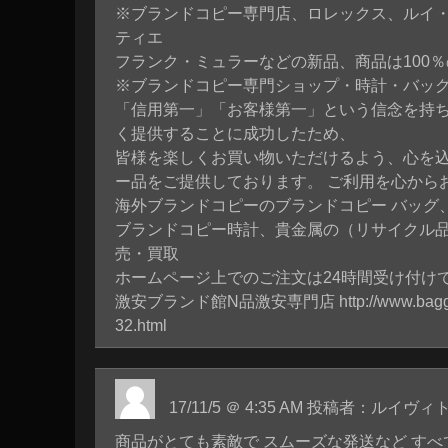
※ブランドコピー専門店、ロレックス、ルイ
ティエ
フランク・ミュラーなどの新品、商品は100
※ブランドコピー専門ショップ・時計・バッ
「信用第一」「お客様第一」という信念を持
く提供することに成功したため、
皆様を楽しくお買い物いただけるよう、心を
ー品をご提供しております。 ご利用を心から
海外ブランドコピーのブランドコピー バッグ
ブランドコピー時計、貴金属の（リサイクル
売・買取
ホームページ上でのご注文は24時間受け付け
激安ブランド館N品激安専門店
http://www.bag
32.html
17/11/5 ＠ 4:35 AM 投稿者：ルイヴ
商品がとても素敵で スムーズな発送など すべ