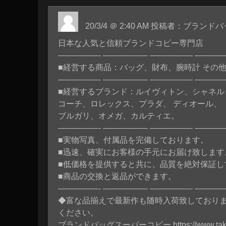
20/3/4 ＠ 2:40 AM 投稿者：ブラ
日本な人気と信頼ブランドコピー専門店
—————- —————– —————- ———
■経営する商品：バッグ、財布、腕時計 その
—————- —————– —————- ———
■経営するブランド：ルイヴィトン、シャネル
コーチ、ロレックス、プラダ、 ディオール、
ブルガリ、オメガ、カルティエ。
—————- —————– —————- ———
■実物写真、付属品を完備しております。
■迅速、確実にお客様の手元にお届け致します
■低価格を提供すると共に、品質を絶対保証し
■商品の交換と返品ができます。
—————- —————– —————- ———
◆富な品揃えで最新作も随時入荷致しており
ください。
ブランドバッグスーパーコピー
https://www.ta