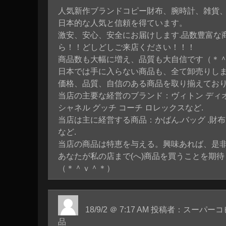
人気新作ブランドコピー財布、腕時計、雑貨
日本的な人気と信頼を得ています。
激安、安心、安全にお届けします.品数豊富な
ら！！どしどしご来店ください！！！
商品数も大幅に増え、品質も大自信です（＊
日本では手に入らない商品も、全て卸売りし
価格、品質、自信のある商品を取り揃えてお
当店の主要な経営のブランド：ヴィトン ディ
シャネル グッチ コーチ ロレックスなど.
当店は主に経営する商品：かばん.バッグ .財布 
など.
当店の商品は特恵を与える。興味あれば、是
あなたが私の店まで(へ)商品を買うことを期待
（＊＾ｖ＾＊）
18/9/2 ＠ 7:17 AM 投稿者：スー
品