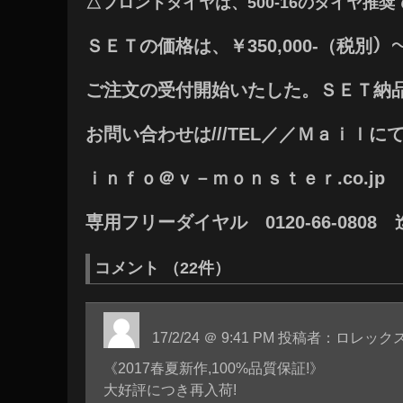
△フロントタイヤは、500-16のタイヤ推奨
ＳＥＴの価格は、￥350,000-（税別）～
ご注文の受付開始いたした。ＳＥＴ納
お問い合わせは///TEL／／Ｍａｉｌに
ｉｎｆｏ＠ｖ－ｍｏｎｓｔｅｒ.co.jp
専用フリーダイヤル 0120-66-0808
コメント （22件）
17/2/24 ＠ 9:41 PM 投稿者：ロレッ
《2017春夏新作,100%品質保証!》
大好評につき再入荷!