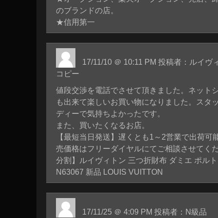
のブランドの店。
★信用第一
17/11/10 ＠ 10:11 PM 投稿者：
コピー
値段交渉を電話でさせて頂きました。ネット
も出来て楽しいお買い物になりました。スタ
ディーで気持ちよかったです。
また、買いたくなるお店。
【最短当日発送】遅くとも1～2営業で出荷可
売価格はフリーダイヤルにてご相談させてくださ
分割】ルイヴィトン 三つ折財布 ダミエ ポル
N63067 新品 LOUIS VUITTON
17/11/25 ＠ 4:09 PM 投稿者：N級品