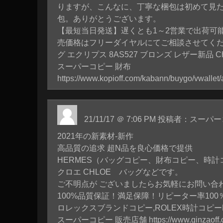
りますが、こんなに、丁寧な梱包は初めて見
包。ありがとうございます。
【最短当日発送】遅くとも1～2営業で出荷可
売価格はフリーダイヤルにてご相談させてくだ
グ エクリプス 8AS527 ブロンズ レザー新品 Ch
スーパーコピー 財布
https://www.kopioff.com/kabann/buygo/vwalle
21/11/17 ＠ 7:06 PM 投稿者：スー
2021年の新素材-新作
高品質の追求 超N品を良心価格で提供
HERMES（バッグコピー、財布コピー、時計
クロエ CHLOE バッグなどです。
ご不明点が ございましたらお気軽にお問い合
100%品質保証！満足保障！リピーター率100％
ロレックスブランドコピー,ROLEX時計コピー
スーパーコピー 販売店舗
https://www.ginzaoff