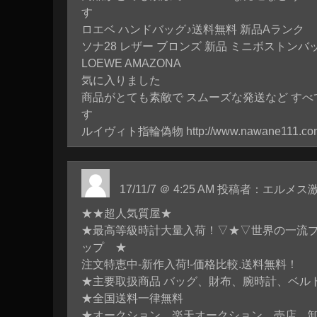
す
ロエベ ハンドバッグ♪送料無料 新品Aランク 
ソナ28 レザー ブロンズ 新品 ミニボストンバッグ 
LOEWE AMAZONA
気に入りました
商品がとても素敵で スムーズな発送など すべ
す
ルイヴィト指輪偽物
http://www.nawane111.co
17/11/7 ＠ 4:25 AM 投稿者：エルメス
★★超人気質屋★
★最高等級時計大量入荷！▽★▽世界の一流
ップ ★
注文特恵中-新作入荷!-価格比較.送料無料！
★主要取扱商品 バッグ、財布、腕時計、ベル
★全国送料一律無料
★オークション、楽天オークション、売店、