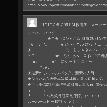
https://www.kopioff.com/kabann/bottegavenet
21/11/17 ＠ 7:09 PM 投稿者：ス
シャネル バッグ
.★ * ★.. ◎シャネル 財布 2021新作
.*★ *. *..* ★ ◎シャネル 財布 チェー
★ ☆ ◎シャネル バッグ
‘*. *’. ★ ◎シャネル 新作 2021春
‘★. ★’ ◎シャネル コピー
‘*..★.
★最新作 シャネル バッグ、新素材入荷
★シャネルN級最高等級財布大量入荷超人気
★グッチ2021年新作等級財布大量入荷! 超美
┓┏┓┏┓
┻┗┛┗┛％品質保証満足保障。(＾０＾）
スーパーコピー 時計 シャネル