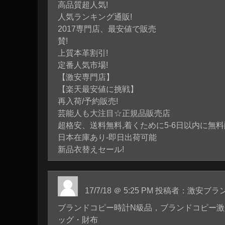
高品質超人気!
人気ランキング通販!
2017専門店、最安値で販売
賛!
上質本革割引!
定番人気市場!
【激安専門店】
【楽天最安値に挑戦】
再入荷/予約販売!
芸能人も大注目☆正規品販売店
超格安、送料無料,着くために5-6日以内に無料
日本在庫あり-即日出荷可能
新品衣替えセール!
17/7/18 ＠ 5:25 PM 投稿者：激
ブランドコピー時計N級品，ブランドコピー
ッグ・財布