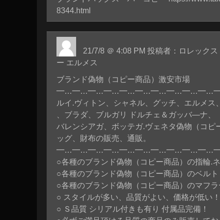
8344.html
21/7/8 ＠ 4:08 PM 投稿者：ロレ
ー エルメス
ブランド偽物（コピー商品）激安市場
━…━…━…━…━…━…━…━…━…━…
ルイ.ヴィトン、シャネル、グッチ、エルメス
、ブラダ、ブルガリ ドルチェ＆ガッバ―ナ、
バレンシアガ、ボッテガ.ヴェネタ偽物（コピ
ッグ、財布の販売、通販。
━…━…━…━…━…━…━…━…━…━…
○各種のブランド偽物（コピー商品）の指輪.
○各種のブランド偽物（コピー商品）のベルト
○各種のブランド偽物（コピー商品）のマフラ
○ スタイルが多い、品質がよい、価格が低い
○ Ｓ品質 シリアル付きも有り 付属品完備！