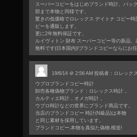
スーパーコピーをはじめブランド時計、バッ
部まで本物と同様です。
驚きの低価格でロレックス デイトナ コピー時
ピーを通販します。
更に2年無料保証です。
ルイヴィトン 財布 スーパーコピー等の新品、
無料です(日本国内)!ブランドコピーならにお任
19/6/14 ＠ 2:56 AM 投稿者：ロレ
ウブロブランドコピー時計
卸売各種偽物ブランド：ロレックス時計，
カルティエ時計，オメガ時計，
ウブロ時計などの世界にプランド商品です。
当店のブランドコピー 時計(N級品)は本物
と同じ素材を採用しています。
ブランドコピー,本物を真似た偽物.模造!