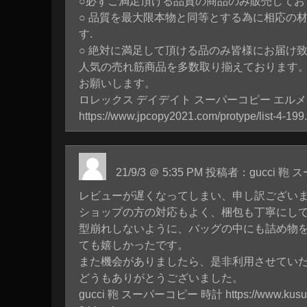
○必ずご満足頂ける品質の商品のみ販売してお
○ 品質を最大限本物と同等とする為に相応の
す.
○ 絶対に満足して頂ける品のみ皆様にお届け致
人気の売れ筋商品を多数取り揃えております。
お願いします。
ロレックス デイデイト スーパーコピー エル
https://www.jpcopy2021.com/protype/list-4-199
21/9/3 ＠ 5:35 PM 投稿者：gucci
レビューが遅くなってしまい、申し訳ござい
ショップの方の対応もよく、梱包も丁寧にし
型崩れしないように、バッグの中にも詰め物
ても嬉しかったです。
また機会がありましたら、是非利用させてい
どうもありがとうございました。
gucci 鞄 スーパーコピー 時計
https://www.kus