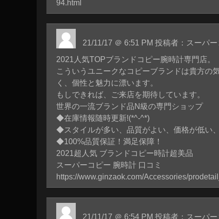
94.html
21/11/17 ＠ 6:51 PM 投稿者：ス
2021人気TOPブランドコピー腕時計専門店。
こういうユニークなコピーブランドは貴方の
く、個性と魅力に漂います。
もしできれば、ご来店を期待しています。
世界の一流ブランド品N級の専門ショップ
◆在庫情報随時更新!(*^-^*)
◆スタイルが多い、品質がよい、価格が低い、実
◆100%品質保証！満足保障！
2021超人気 ブランドコピー時計超美品
スーパーコピー 腕時計 口コミ
https://www.ginzaok.com/Accessories/prodetai
21/11/17 ＠ 6:54 PM 投稿者：ス