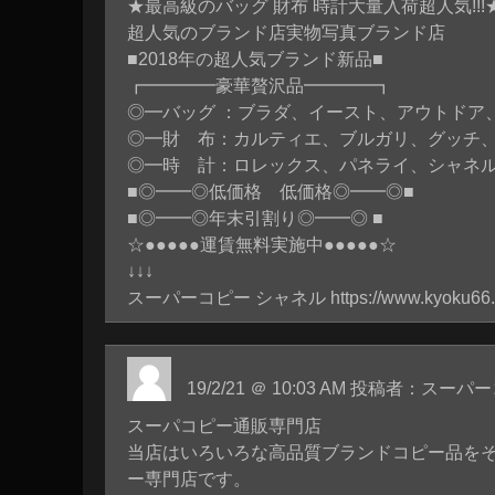
★最高級のバッグ 財布 時計大量入荷超人気!!!
超人気のブランド店実物写真ブランド店
■2018年の超人気ブランド新品■
┏━━━━豪華贅沢品━━━━┓
◎━バッグ ：ブラダ、イースト、アウトドア
◎━財 布：カルティエ、ブルガリ、グッチ
◎━時 計：ロレックス、パネライ、シャネ
■◎━━◎低価格 低価格◎━━◎■
■◎━━◎年末引割り◎━━◎ ■
☆●●●●●運賃無料実施中●●●●●☆
↓↓↓
スーパーコピー シャネル
https://www.kyoku66
19/2/21 ＠ 10:03 AM 投稿者：ス
スーパコピー通販専門店
当店はいろいろな高品質ブランドコピー品を
ー専門店です。