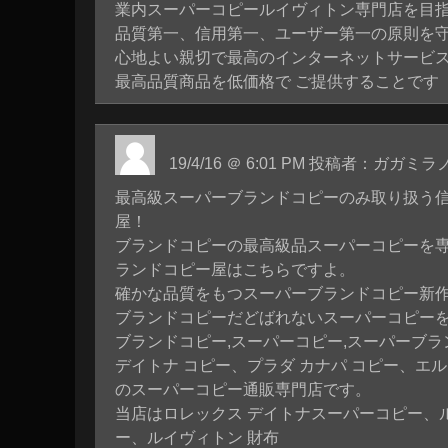
業内スーパーコピールイヴィトン専門店を目
品質第一、信用第一、ユーザー第一の原則を
心地よい親切で最高のインターネットサービ
最高品質商品を低価格で ご提供することです
19/4/16 ＠ 6:01 PM 投稿者：ガガ
最高級スーパーブランドコピーのみ取り扱う
屋！
ブランドコピーの最高級品スーパーコピーを
ランドコピー屋はこちらですよ。
確かな品質をもつスーパーブランドコピー新
ブランドコピーだどばれないスーパーコピー
ブランドコピー,スーパーコピー,スーパーブ
デイトナ コピー、プラダ カナパ コピー、エル
のスーパーコピー通販専門店です。
当店はロレックス デイトナスーパーコピー、ル
ー、ルイヴィトン 財布