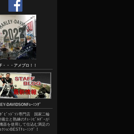
FF・・・アメブロ！！
EY-DAVIDSONﾁｭｰﾆﾝｸﾞ
ｰﾀﾞﾋﾞｯﾄﾞｿﾝ専門店 国家二輪
整備士と熟練のﾁｭｰﾝﾋﾞﾙﾀﾞｰが
機器を使用して仕込む満足の
ﾞｪｸｼｮﾝBESTﾁｭｰﾆﾝｸﾞ！