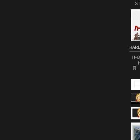
S
HARL
Hｰ
ト
賞 