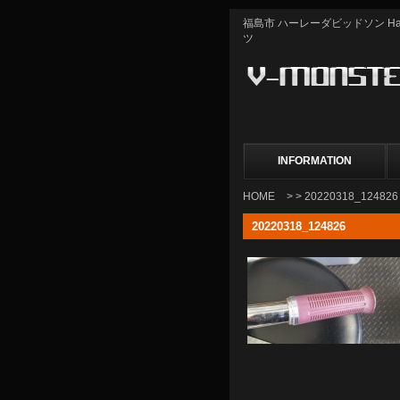
福島市 ハーレーダビッドソン Harle
ツ
INFORMATION
HOME
> > 20220318_124826
20220318_124826