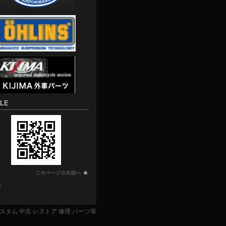
LE
S
ター】カスタム 中古 レストア 修理 パーツ等