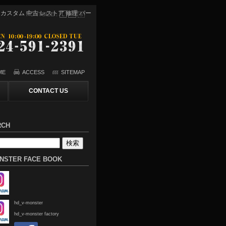
スター】カスタム 中古 レストア 修理 パー
FONTSIZE：
L
M
S
ME
ACCESS
SITEMAP
CONTACT US
RCH
NSTER FACE BOOK
hd_v-monster
hd_v-monster factory