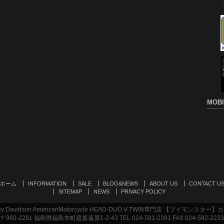
MOBI
ホーム
INFORMATION
SALE
BLOG&NEWS
ABOUT US
CONTACT U
SITEMAP
NEWS
PRIVACY POLICY
Davidson AmericanMotorcycle HEAD-DUO V-TWIN専門店 【ブイモンス
〒960-2261 福島県福島市町庭坂遠原1-2-43 TEL 024-591-2391 FAX 024-592-2233