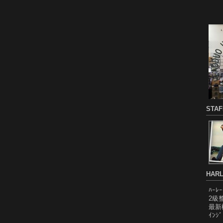
STA
HARL
ﾊｰﾚ
2級
最新
ｲﾝｼ