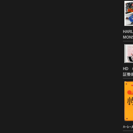
HARL
MON
HD 
証整
ﾊｰﾚｰ