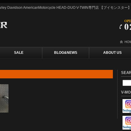
y Davidson AmericanMotorcycle HEAD-DUO V-TWIN専門店 【ブイモン
HO
SALE
BLOG&NEWS
ABOUT US
SEA
V-MO