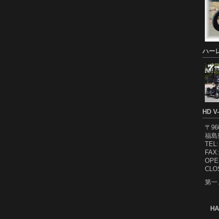
ハー
HD V
〒96
福島
TEL:
FAX:
OPEN
CL
第一
HA