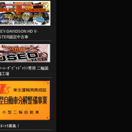
EY-DAVIDSON HD V-
STER認定中古車
ﾊｰﾚｰﾀﾞﾋﾞｯﾄﾞｯｿﾝ専用 二輪認
備工場
ﾒｶﾆｯｸ募集！