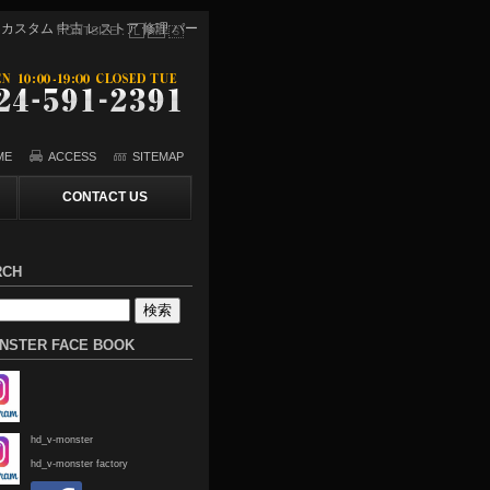
スター】カスタム 中古 レストア 修理 パー
FONTSIZE：
L
M
S
ME
ACCESS
SITEMAP
CONTACT US
RCH
NSTER FACE BOOK
hd_v-monster
hd_v-monster factory