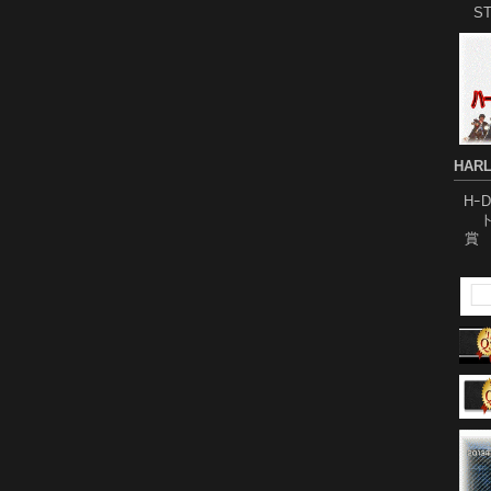
S
HARL
Hｰ
ト
賞 