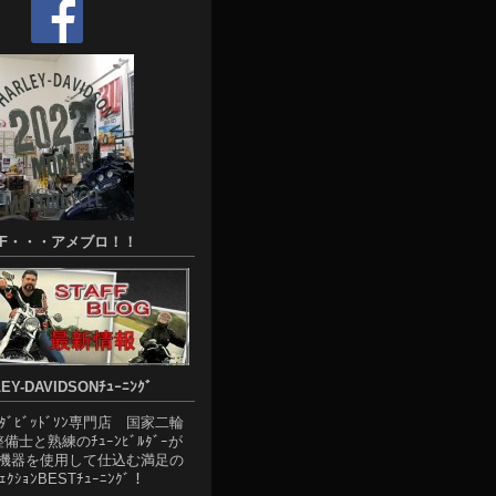
FF・・・アメブロ！！
EY-DAVIDSONﾁｭｰﾆﾝｸﾞ
ｰﾀﾞﾋﾞｯﾄﾞｿﾝ専門店 国家二輪
整備士と熟練のﾁｭｰﾝﾋﾞﾙﾀﾞｰが
機器を使用して仕込む満足の
ﾞｪｸｼｮﾝBESTﾁｭｰﾆﾝｸﾞ！