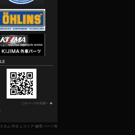
LE
S
ター】カスタム 中古 レストア 修理 パーツ等