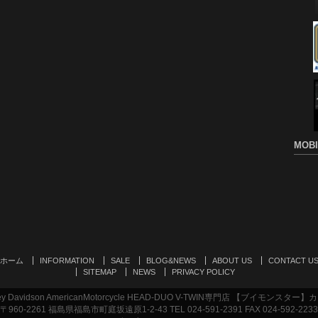
MOBI
ホーム
INFORMATION
SALE
BLOG&NEWS
ABOUT US
CONTACT U
SITEMAP
NEWS
PRIVACY POLICY
Davidson AmericanMotorcycle HEAD-DUO V-TWIN専門店 【ブイモンス
〒960-2261 福島県福島市町庭坂遠原1-2-43 TEL 024-591-2391 FAX 024-592-2233