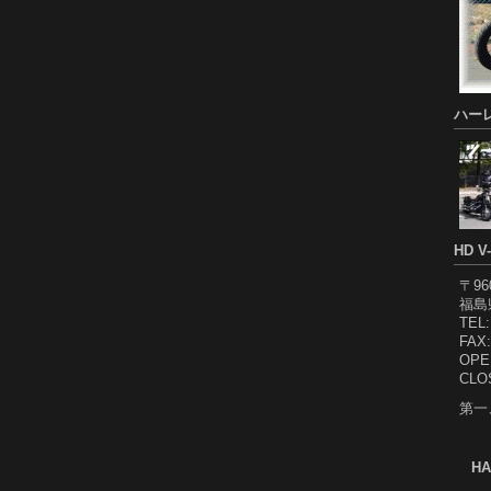
ハー
HD V
〒96
福島
TEL:
FAX:
OPEN
CL
第一
HA