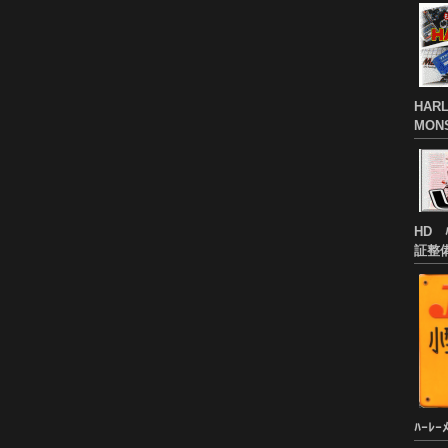
HARL
MON
HD 
証整
ﾊｰﾚｰ