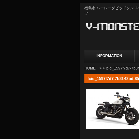
福島市 ハーレーダビッドソン Harle
ツ
INFORMATION
HOME
> > !cid_1597f7d7-7b
!cid_1597f7d7-7b3f-42bd-8