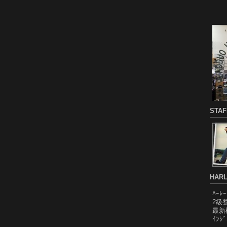
STA
HARL
ﾊｰﾚ
2級
最新
ｲﾝｼ