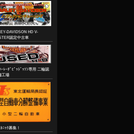
EY-DAVIDSON HD V-
STER認定中古車
ﾊｰﾚｰﾀﾞﾋﾞｯﾄﾞｯｿﾝ専用 二輪認
備工場
ﾒｶﾆｯｸ募集！