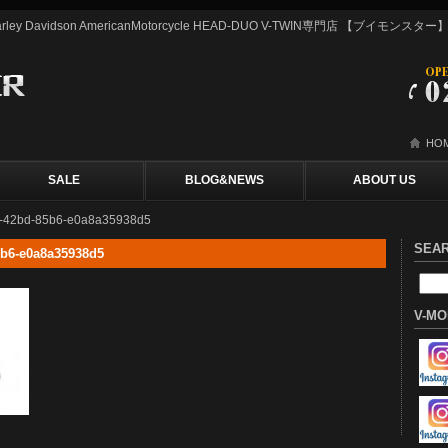
y Davidson AmericanMotorcycle HEAD-DUO V-TWIN専門店 【ブイモン
HO
SALE
BLOG&NEWS
ABOUT US
3f-42bd-85b6-e0a8a35938d5
SEA
5b6-e0a8a35938d5
V-MO